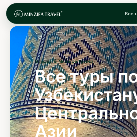
Все 
Маршруты Минзифа Тревел
Все туры п
Узбекистан
Центральн
Азии