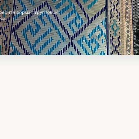
берите формат: групповой
ма.