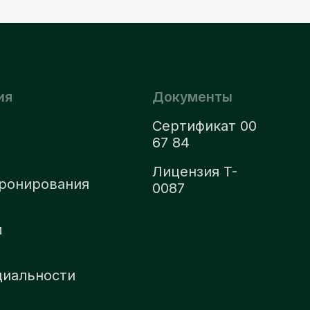
ия
Документы
Сертификат 00
67 84
Лицензия T-
ронирования
0087
м
циальности