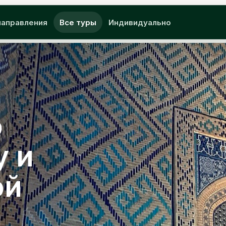
направления
Все туры
Индивидуально
о
у и
ой